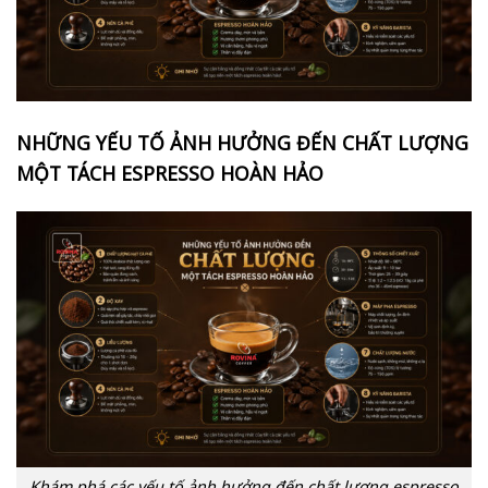
NHỮNG YẾU TỐ ẢNH HƯỞNG ĐẾN CHẤT LƯỢNG
MỘT TÁCH ESPRESSO HOÀN HẢO
Khám phá các yếu tố ảnh hưởng đến chất lượng espresso