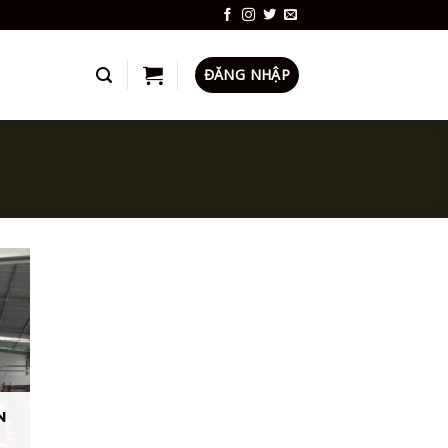
ĐĂNG NHẬP
N