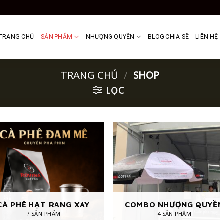
TRANG CHỦ
SẢN PHẨM
NHƯỢNG QUYỀN
BLOG CHIA SẼ
LIÊN HỆ
TRANG CHỦ
/
SHOP
LỌC
CÀ PHÊ HẠT RANG XAY
COMBO NHƯỢNG QUYỀ
7 SẢN PHẨM
4 SẢN PHẨM