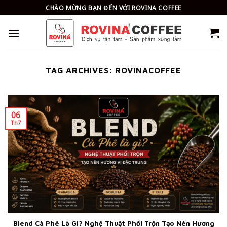
Skip
CHÀO MỪNG BẠN ĐẾN VỚI ROVINA COFFEE
to
content
TAG ARCHIVES:
ROVINACOFFEE
06
Th7
Blend Cà Phê Là Gì? Nghệ Thuật Phối Trộn Tạo Nên Hương