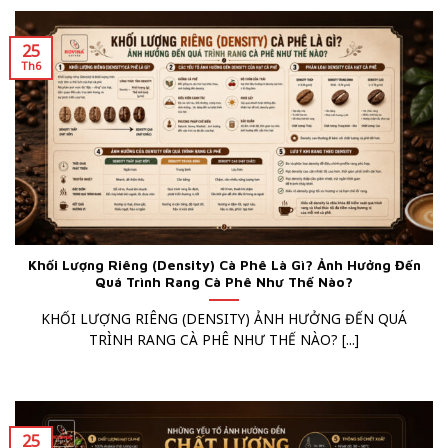
25
Th6
Khối Lượng Riêng (Density) Cà Phê Là Gì? Ảnh Hưởng Đến
Quá Trình Rang Cà Phê Như Thế Nào?
KHỐI LƯỢNG RIÊNG (DENSITY) ẢNH HƯỞNG ĐẾN QUÁ
TRÌNH RANG CÀ PHÊ NHƯ THẾ NÀO? [...]
25