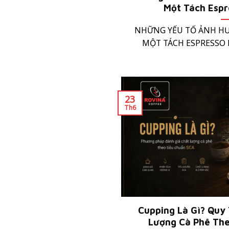
Một Tách Espr
NHỮNG YẾU TỐ ẢNH H
MỘT TÁCH ESPRESSO H
23
Th6
Cupping Là Gì? Quy 
Lượng Cà Phê The