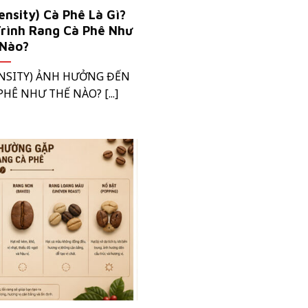
ensity) Cà Phê Là Gì?
rình Rang Cà Phê Như
 Nào?
ENSITY) ẢNH HƯỞNG ĐẾN
HÊ NHƯ THẾ NÀO? [...]