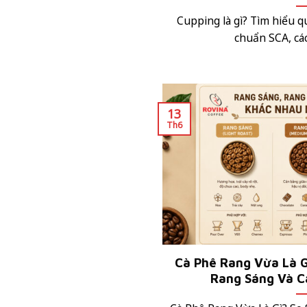
Cupping là gì? Tìm hiểu q
chuẩn SCA, cách
13
Th6
Cà Phê Rang Vừa Là G
Rang Sáng Và C