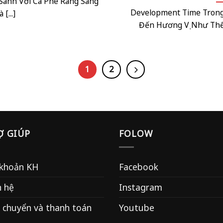
 Sánh Với Cà Phê Rang Sáng
Development Time Tron
 [...]
Đến Hương Vị Như Thế 
1
2
Ợ GIÚP
FOLOW
 khoản KH
Facebook
n hệ
Instagram
 chuyển và thanh toán
Youtube