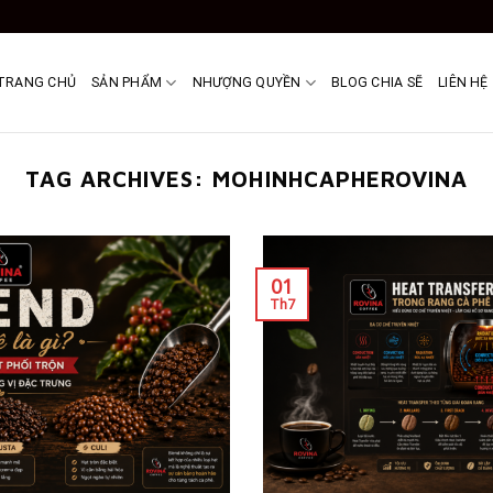
TRANG CHỦ
SẢN PHẨM
NHƯỢNG QUYỀN
BLOG CHIA SẼ
LIÊN HỆ
TAG ARCHIVES:
MOHINHCAPHEROVINA
01
Th7