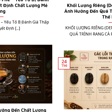
t Định Chất Lượng Mẻ
Khối Lượng Riêng (D
ng
Ảnh Hưởng Đến Quá T
Thế
 – Yếu Tố Bị Đánh Giá Thấp
KHỐI LƯỢNG RIÊNG (D
 Định [...]
QUÁ TRÌNH RANG CÀ P
24
Th6
ưởng Đến Chất Lượng