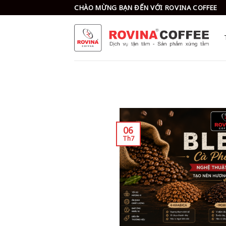
Skip
CHÀO MỪNG BẠN ĐẾN VỚI ROVINA COFFEE
to
content
06
Th7