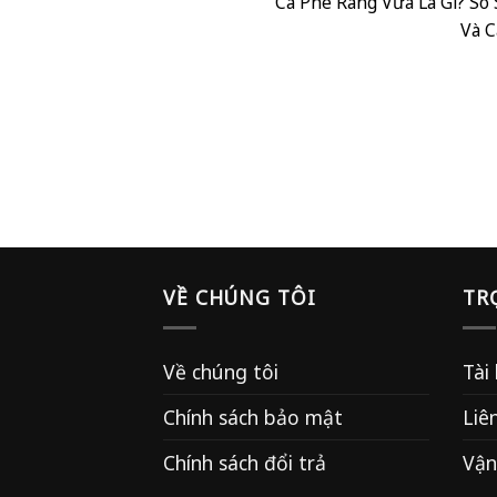
Cà Phê Rang Vừa Là Gì? So
Và Cà
VỀ CHÚNG TÔI
TR
Về chúng tôi
Tài
Chính sách bảo mật
Liê
Chính sách đổi trả
Vận