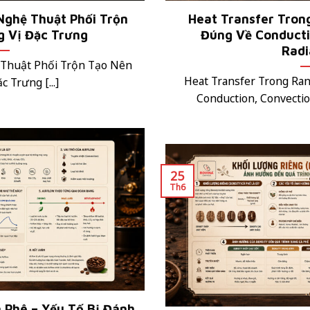
Nghệ Thuật Phối Trộn
Heat Transfer Tron
 Vị Đặc Trưng
Đúng Về Conducti
Radi
 Thuật Phối Trộn Tạo Nên
Heat Transfer Trong Ra
 Trưng [...]
Conduction, Convection
25
Th6
 Phê – Yếu Tố Bị Đánh