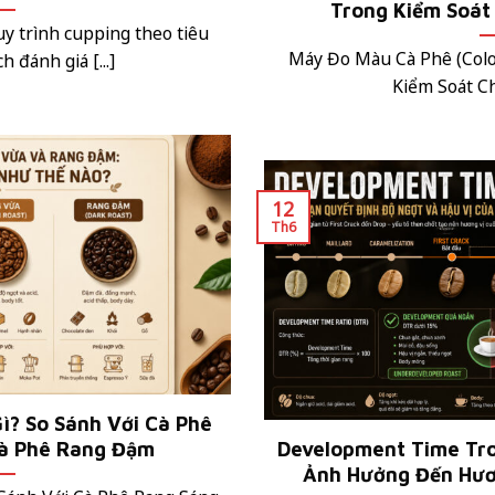
Trong Kiểm Soát
uy trình cupping theo tiêu
Máy Đo Màu Cà Phê (Colo
 đánh giá [...]
Kiểm Soát Ch
12
Th6
ì? So Sánh Với Cà Phê
à Phê Rang Đậm
Development Time Tro
Ảnh Hưởng Đến Hươ