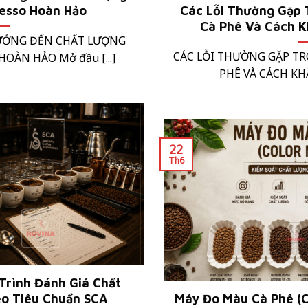
esso Hoàn Hảo
Các Lỗi Thường Gặp 
Cà Phê Và Cách K
ƯỞNG ĐẾN CHẤT LƯỢNG
CÁC LỖI THƯỜNG GẶP T
OÀN HẢO Mở đầu [...]
PHÊ VÀ CÁCH KHẮ
22
Th6
Trình Đánh Giá Chất
o Tiêu Chuẩn SCA
Máy Đo Màu Cà Phê (C