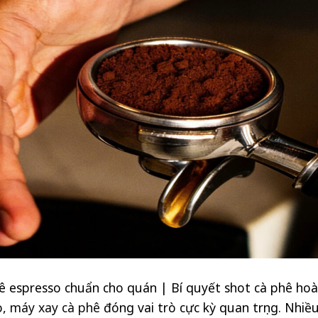
ê espresso chuẩn cho quán | Bí quyết shot cà phê ho
o,
máy xay cà phê
đóng vai trò cực kỳ quan trọng. Nhiề