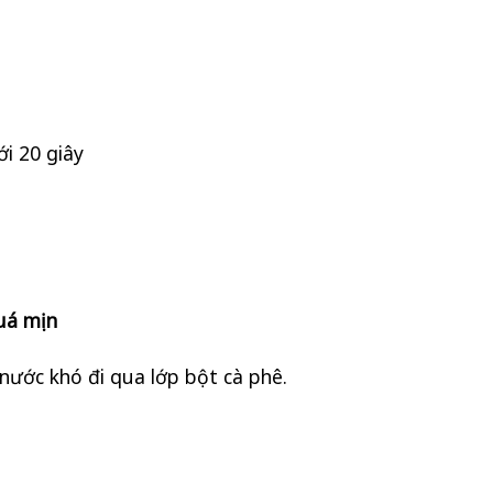
ới 20 giây
uá mịn
nước khó đi qua lớp bột cà phê.