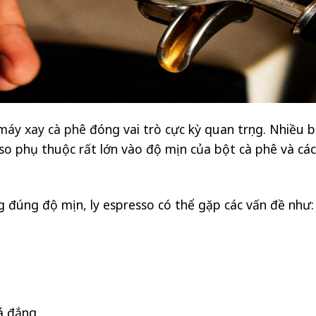
máy xay cà phê
đóng vai trò cực kỳ quan trọng. Nhiều 
sso phụ thuộc rất lớn vào độ mịn của bột cà phê và cá
 đúng độ mịn, ly espresso có thể gặp các vấn đề như:
á đắng