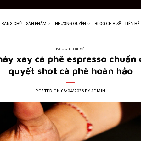
TRANG CHỦ
SẢN PHẨM
NHƯỢNG QUYỀN
BLOG CHIA SẼ
LIÊN HỆ
BLOG CHIA SẼ
áy xay cà phê espresso chuẩn 
quyết shot cà phê hoàn hảo
POSTED ON
08/04/2026
BY
ADMIN