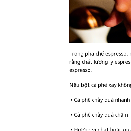
Trong pha chế espresso,
rằng chất lượng ly espre
espresso.
Nếu bột cà phê xay không
• Cà phê chảy quá nhanh
• Cà phê chảy quá chậm
• Hương vị nhạt hoặc qu