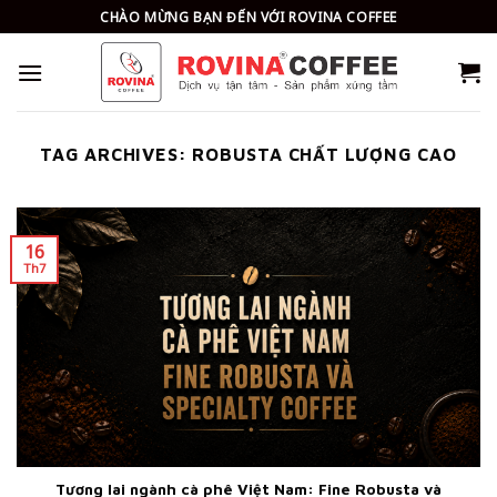
Skip
CHÀO MỪNG BẠN ĐẾN VỚI ROVINA COFFEE
to
content
TAG ARCHIVES:
ROBUSTA CHẤT LƯỢNG CAO
16
Th7
Tương lai ngành cà phê Việt Nam: Fine Robusta và