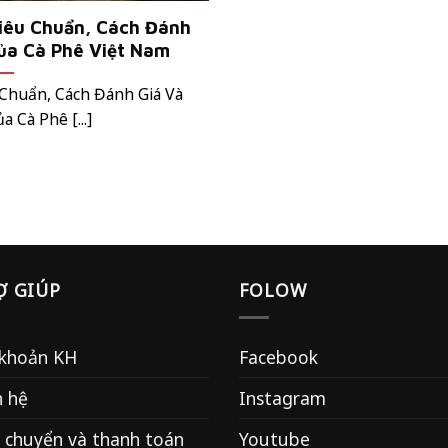
Tiêu Chuẩn, Cách Đánh
ủa Cà Phê Việt Nam
 Chuẩn, Cách Đánh Giá Và
 Cà Phê [...]
Ợ GIÚP
FOLOW
 khoản KH
Facebook
n hệ
Instagram
 chuyển và thanh toán
Youtube